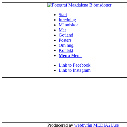
Start
Inredning
Människor
Mat
Gotland
Posters
Om mig
Kontakt
Menu
Menu
Link to Facebook
Link to Instagram
Producerad av
webbyrån MEDIA2U.se