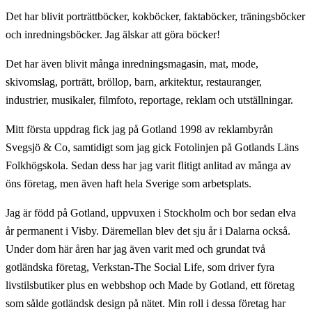
Det har blivit porträttböcker, kokböcker, faktaböcker, träningsböcker
och inredningsböcker. Jag älskar att göra böcker!
Det har även blivit många inredningsmagasin, mat, mode,
skivomslag, porträtt, bröllop, barn, arkitektur, restauranger,
industrier, musikaler, filmfoto, reportage, reklam och utställningar.
Mitt första uppdrag fick jag på Gotland 1998 av reklambyrån
Svegsjö & Co, samtidigt som jag gick Fotolinjen på Gotlands Läns
Folkhögskola. Sedan dess har jag varit flitigt anlitad av många av
öns företag, men även haft hela Sverige som arbetsplats.
Jag är född på Gotland, uppvuxen i Stockholm och bor sedan elva
år permanent i Visby. Däremellan blev det sju år i Dalarna också.
Under dom här åren har jag även varit med och grundat två
gotländska företag, Verkstan-The Social Life, som driver fyra
livstilsbutiker plus en webbshop och Made by Gotland, ett företag
som sålde gotländsk design på nätet. Min roll i dessa företag har