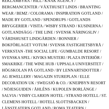
REKLAMBYRÅ / HILL / KNAK AGENCY /
BERGMANCENTER / VÄXTHUSET LINDS / BRANTING
WEAR / BEMZ / COLORAMA / INSPIRATION GOTLAND /
MADE BY GOTLAND / SPENDRUPS / GOTLANDS
BRYGGERIER / VISITA / WISBY STRAND / KUSINERNA /
GOTLANDSÄGG / THE LINE / SVENSK NÄRINGSLIV /
VÄRDSHUSET LINDGÅRDEN / BONNIER /
BOKFÖRLAGET VOTUM / SVENSK FASTIGHETSBYRÅ /
VERKSTAN -THE SOCIAL LIFE / GUMBALDE RESORT /
SVENSKA SPEL / KIVIKS MUSTERI / PLAZA INTERIÖR /
SMAKRIKE / THE WINE HUB / UPPSALA UNIVERSITET /
HÖGSKOLAN PÅ GOTLAND / BY LENNARTSDOTTER /
AG JEWELLERY / MAGAZIN STUREPLAN / ELLE
DECORATION UK / SWEGSJÖ & CO. / KNEIPBYN RESORT
/ NÖJESGUIDEN / ÅHLÉNS / KUPOLEN BORLÄNGE /
SALVIA / VISBY CLARION HOTEL / STRAND HOTELL / ST.
CLEMENS HOTELL / HOTELL SLOTTSBACKEN /
LÄNSTEATERN GOTLAND / ROMA TEATERN /